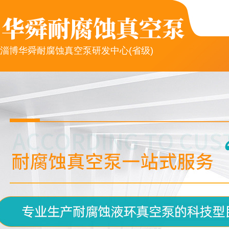
淄博华舜耐腐蚀真空泵研发中心(省级)