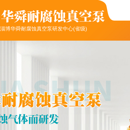
淄博华舜耐腐蚀真空泵研发中心(省级)