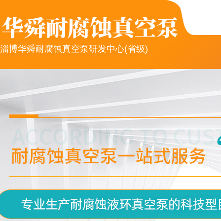
淄博华舜耐腐蚀真空泵研发中心(省级)