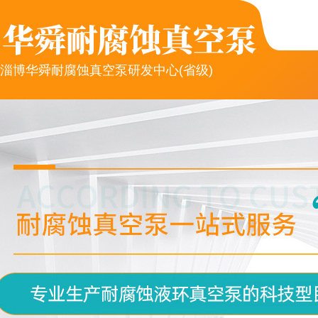
淄博华舜耐腐蚀真空泵研发中心(省级)