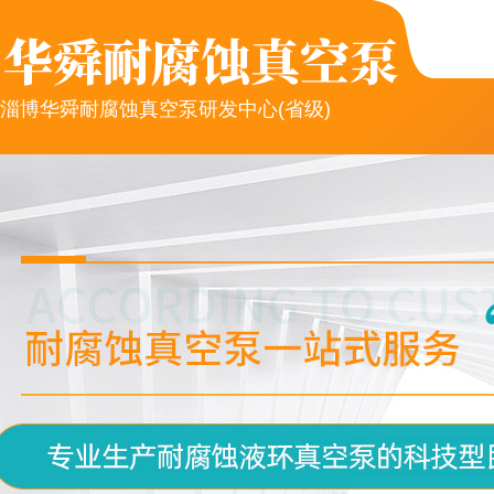
淄博华舜耐腐蚀真空泵研发中心(省级)