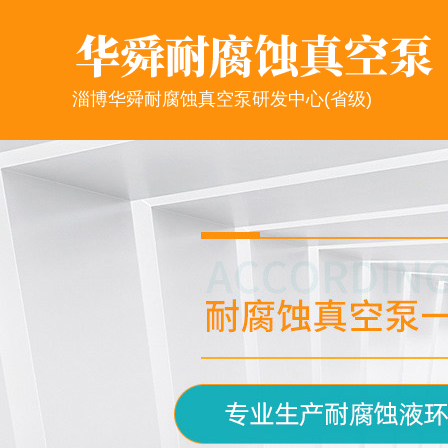
淄博华舜耐腐蚀真空泵研发中心(省级)