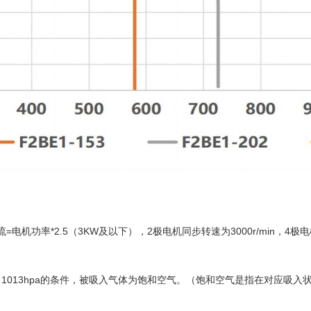
率*2.5（3KW及以下），2极电机同步转速为3000r/min，4极电机同步
1013hpa的条件，被吸入气体为饱和空气。（饱和空气是指在对应吸入状