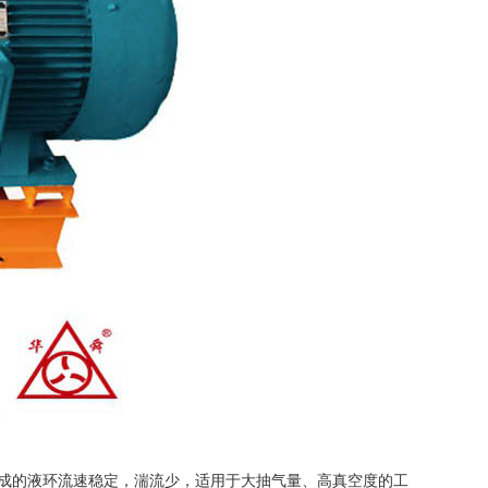
轮形成的液环流速稳定，湍流少，适用于大抽气量、高真空度的工