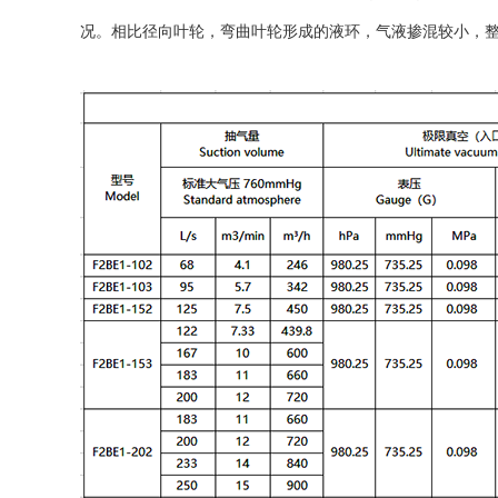
况。相比径向叶轮，弯曲叶轮形成的液环，气液掺混较小，