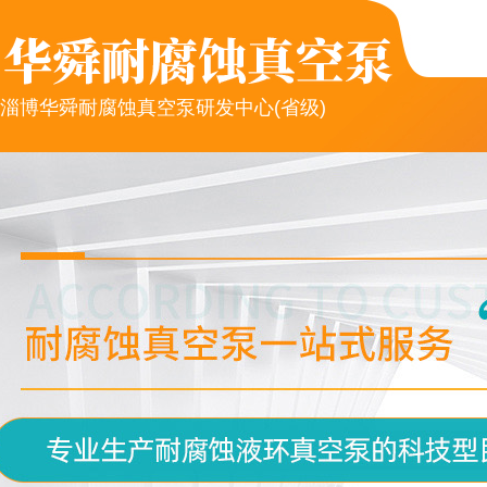
淄博华舜耐腐蚀真空泵研发中心(省级)