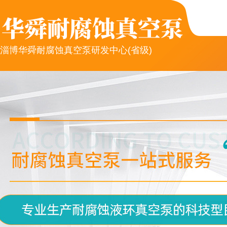
淄博华舜耐腐蚀真空泵研发中心(省级)